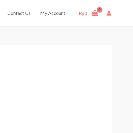
Contact Us
My Account
Rp
0