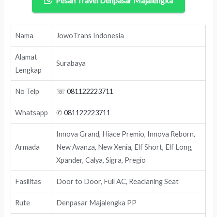
Pesan Travel Denpasar Majalengka
Nama
JowoTrans Indonesia
Alamat
Surabaya
Lengkap
No Telp
☏
081122223711
Whatsapp
✆
081122223711
Innova Grand, Hiace Premio, Innova Reborn,
Armada
New Avanza, New Xenia, Elf Short, Elf Long,
Xpander, Calya, Sigra, Pregio
Fasilitas
Door to Door, Full AC, Reaclaning Seat
Rute
Denpasar Majalengka PP