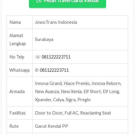
Pesan Travel Garut Kendal
Nama
JowoTrans Indonesia
Alamat
Surabaya
Lengkap
No Telp
☏
081122223711
Whatsapp
✆
081122223711
Innova Grand, Hiace Premio, Innova Reborn,
Armada
New Avanza, New Xenia, Elf Short, Elf Long,
Xpander, Calya, Sigra, Pregio
Fasilitas
Door to Door, Full AC, Reaclaning Seat
Rute
Garut Kendal PP