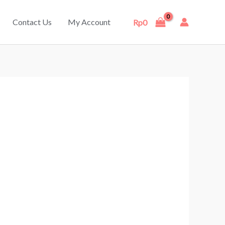
Contact Us
My Account
Rp
0