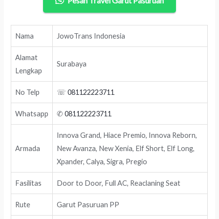
Pesan Travel Garut Pasuruan
Nama
JowoTrans Indonesia
Alamat
Surabaya
Lengkap
No Telp
☏
081122223711
Whatsapp
✆
081122223711
Innova Grand, Hiace Premio, Innova Reborn,
Armada
New Avanza, New Xenia, Elf Short, Elf Long,
Xpander, Calya, Sigra, Pregio
Fasilitas
Door to Door, Full AC, Reaclaning Seat
Rute
Garut Pasuruan PP