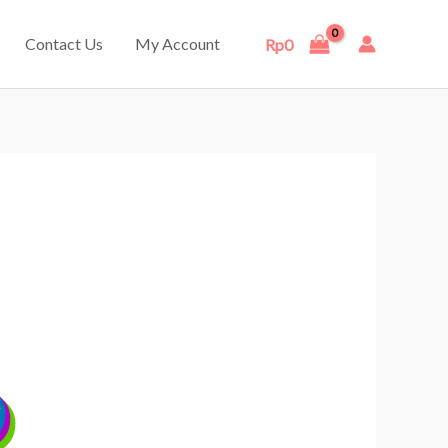
Contact Us
My Account
Rp
0