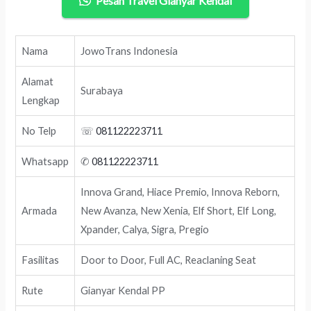
Pesan Travel Gianyar Kendal
Nama
JowoTrans Indonesia
Alamat
Surabaya
Lengkap
No Telp
☏
081122223711
Whatsapp
✆
081122223711
Innova Grand, Hiace Premio, Innova Reborn,
Armada
New Avanza, New Xenia, Elf Short, Elf Long,
Xpander, Calya, Sigra, Pregio
Fasilitas
Door to Door, Full AC, Reaclaning Seat
Rute
Gianyar Kendal PP