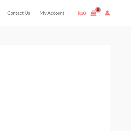
Contact Us
My Account
Rp
0