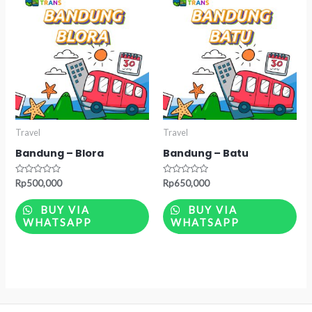
Travel
Travel
Bandung – Blora
Bandung – Batu
Rated
Rated
Rp
500,000
Rp
650,000
0
0
out
out
of
of
BUY VIA
BUY VIA
5
5
WHATSAPP
WHATSAPP