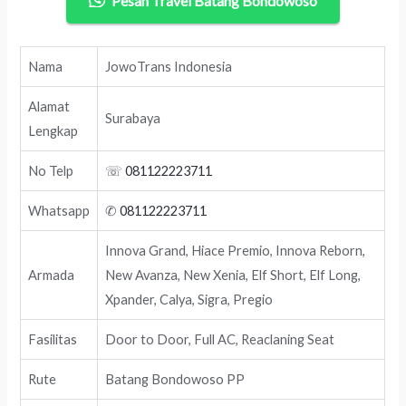
Pesan Travel Batang Bondowoso
Nama
JowoTrans Indonesia
Alamat
Surabaya
Lengkap
No Telp
☏
081122223711
Whatsapp
✆
081122223711
Innova Grand, Hiace Premio, Innova Reborn,
Armada
New Avanza, New Xenia, Elf Short, Elf Long,
Xpander, Calya, Sigra, Pregio
Fasilitas
Door to Door, Full AC, Reaclaning Seat
Rute
Batang Bondowoso PP