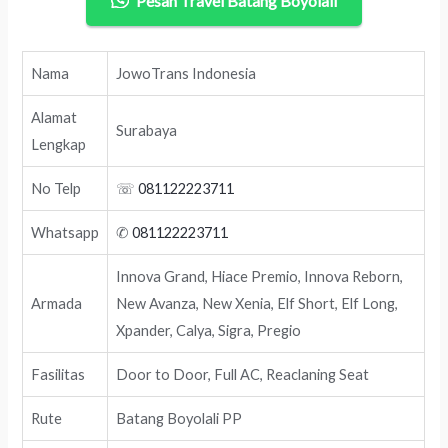
Pesan Travel Batang Boyolali
Nama
JowoTrans Indonesia
Alamat
Surabaya
Lengkap
No Telp
☏
081122223711
Whatsapp
✆
081122223711
Innova Grand, Hiace Premio, Innova Reborn,
Armada
New Avanza, New Xenia, Elf Short, Elf Long,
Xpander, Calya, Sigra, Pregio
Fasilitas
Door to Door, Full AC, Reaclaning Seat
Rute
Batang Boyolali PP